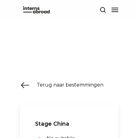
Skip
Menu
to
search
main
content
Terug naar bestemmingen
Stage China