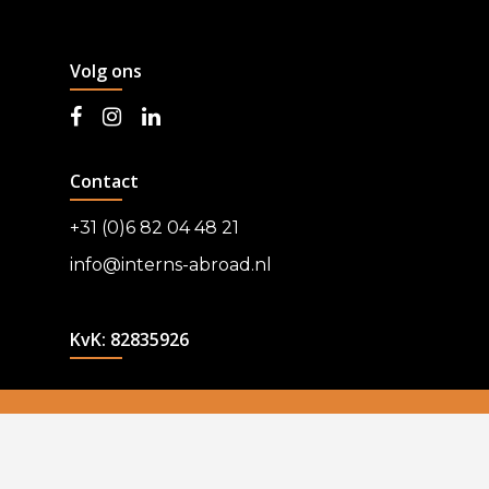
Volg ons
Contact
+31 (0)6 82 04 48 21
info@interns-abroad.nl
KvK: 82835926
© 2026 Interns-Abroad.
Algemene voorwaarden -
Privacy Policy
Gerealiseerd door
Monkey Vision