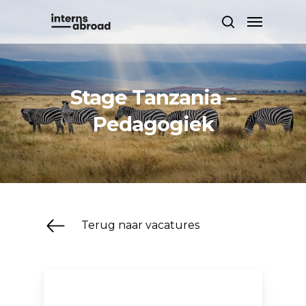
Skip
Menu
to
search
main
content
Stage Tanzania –
Pedagogiek
Terug naar vacatures