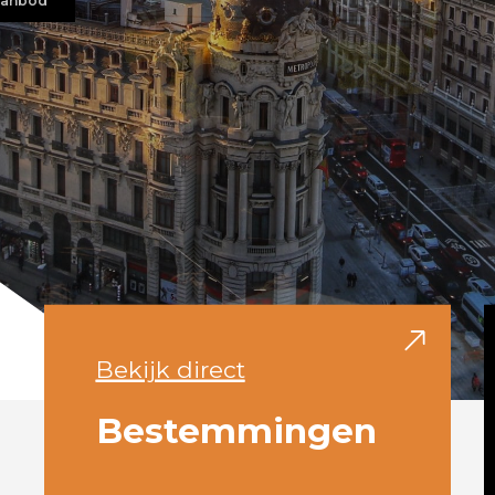
aanbod
aanbod
aanbod
Bekijk direct
Bestemmingen