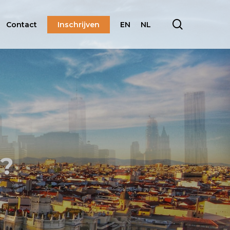
search
Contact
Inschrijven
EN
NL
d?
d?
d?