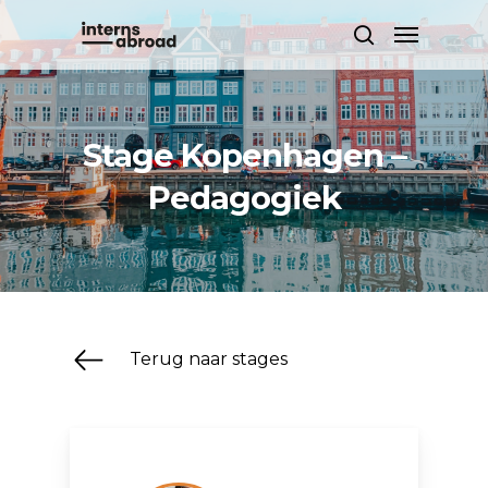
Skip
Menu
to
search
main
content
Stage Kopenhagen –
Pedagogiek
Terug naar stages