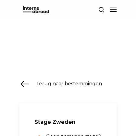
Skip
Menu
to
search
main
content
Terug naar bestemmingen
Stage Zweden