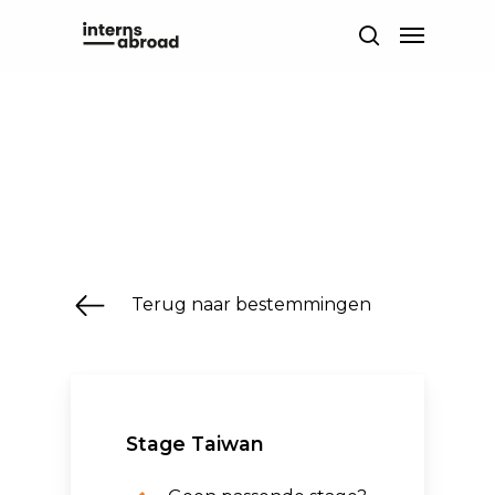
Skip
Menu
to
search
main
content
Terug naar bestemmingen
Stage Taiwan